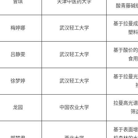
曾琪
天津中医药大学
酸青藤碱
基于拉
曼
成
梅婷娜
武汉轻工大学
塑料
基于酸价的
吕静雯
武汉轻工大学
食用
基于拉曼光
徐梦婷
武汉轻工大学
拉
曼
高光谱
龙园
中国农业大学
筛
基于表面增