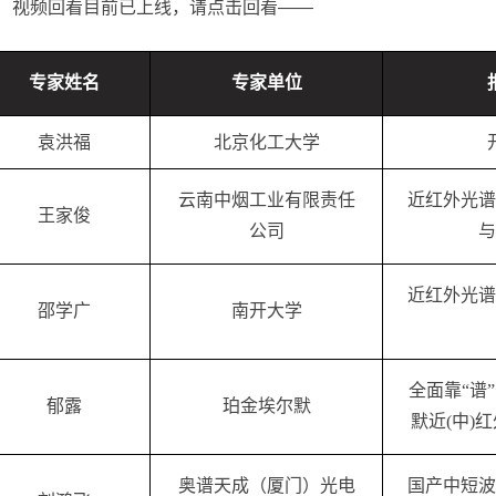
视频回看目前已上线，请点击回看——
专家姓名
专家单位
袁洪福
北京化工大学
云南中烟工业有限责任
近红外光谱
王家俊
公司
与
近红外光谱
邵学广
南开大学
全面靠“谱
郁露
珀金埃尔默
默近(中)
奥谱天成
（厦门）光电
国产中短波