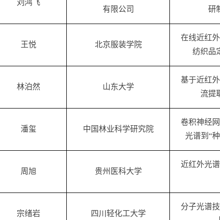
刘鸿飞
有限公司
研
在线近红外
王悦
北京服装学院
纺织品
基于近红外
林泊然
山东大学
流提
卷积神经网
潘玺
中国林业科学研究院
光谱到“
近红外光谱
周旭
贵州医科大学
分子光谱技
宗绪岩
四川轻化工大学