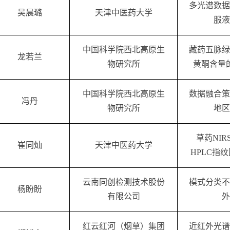
多光谱数据
吴晨璐
天津中医药大学
服液
中国科学院西北高原生
藏药五
脉绿
龙若兰
物研究所
黄酮含量
中国科学院西北高原生
数据融合策
冯丹
物研究所
地区
草药NI
崔同灿
天津中医药大学
HPLC指
云南同创检测技术股份
模式分类不
杨盼
盼
有限公司
外
红云红河（烟草）集
团
近红外光谱