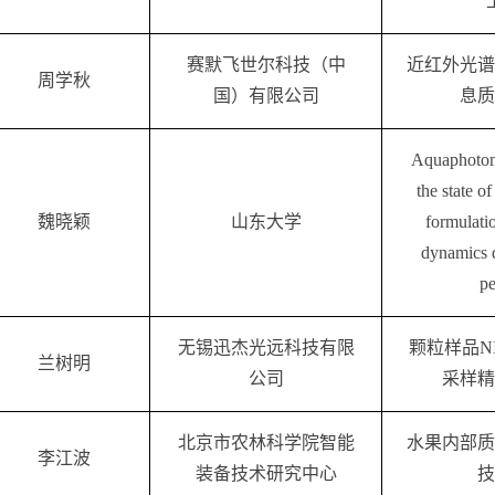
赛默飞世
尔科技（中
近红外光谱
周学秋
国）有限公司
息质
Aquaphoto
the state of
魏晓颖
山东大学
formulati
dynamics 
pe
无锡
迅杰光远科技
有限
颗粒样品N
兰树明
公司
采样精
北京市农林科学院智能
水果内部质
李江波
装备技术研究中心
技