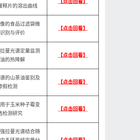
【点击回看】
缓释片的溶出曲线
像的食品
过滤袋微
【点击回看】
识别与评价
拉曼光谱定量监测
【点击回看】
油的热降解
谱的山茶油鉴别及
【点击回看】
掺假检测
用于玉米种子霉变
【点击回看】
选检测研究
强拉曼光谱结合随