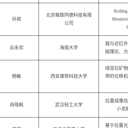
Rolling
北京格致同德科技有限
孙岚
Monitori
公司
我与近红外
云永欢
海南大学
础理论、方
绿泥石矿物
杨敏
西安建筑科技大学
带的位移机
拉
曼
成像估
肖晓枫
武汉轻工大学
小龙
基于拉曼光