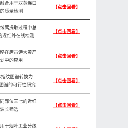
融合用于双黄连口
【点击回看】
的质量检测
绒
蒿
提取过程中总
【点击回看】
的近红外在线检测
略在唐古诗大黄产
【点击回看】
划中的应用
RS指纹图谱转换为
【点击回看】
纹图谱的可行性研究
同部位三七的近红
【点击回看】
波长筛选
用于烟叶工业分
级